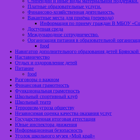
Стипендии и иные виды материальной поддержки.
Платные образовательные услуги.
Финансово-хозяйственная деятельность.
Вакантные места для приёма (перевода)
Информация по приему граждан В МБОУ «С
Доступная среда
Международное сотрудничество.
Организация питания в образовательной организац
food
Навигатор дополнительного образования детей Брянской
Наставничество
Отдых и оздоровление детей
Питание
food
Разговоры о важном
Финансовая грамотность
Функциональная грамотность
Школьный спортивный клуб
Школьный театр
Терроризм-угроза обществу
Независимая оценка качества оказания услуг
Государственная итоговая аттестация
Юные инспектора движения
Информационная безопасность
Уголок школьного музея «Мой край»