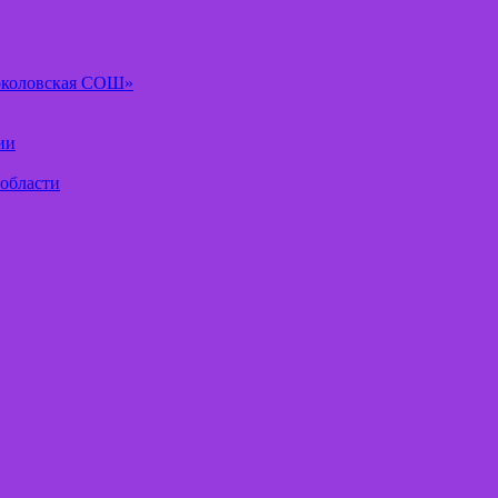
околовская СОШ»
ии
 области